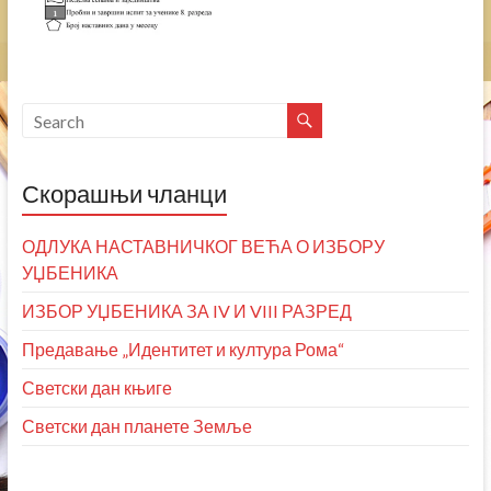
Скорашњи чланци
ОДЛУКА НАСТАВНИЧКОГ ВЕЋА О ИЗБОРУ
УЏБЕНИКА
ИЗБОР УЏБЕНИКА ЗА IV И VIII РАЗРЕД
Предавање „Идентитет и култура Рома“
Светски дан књиге
Светски дан планете Земље