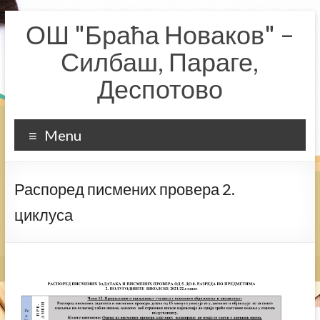
Skip
ОШ "Браћа Новаков" –
to
content
Силбаш, Параге,
Деспотово
Menu
Распоред писмених провера 2.
циклуса