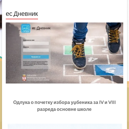
записа
ес Дневник
Одлука о почетку избора уџбеника за IV и VIII
разреда основне школе