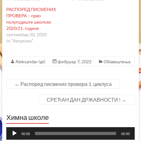
w
e
w
w
РАСПОРЕД ПИСМЕНИХ
i
w
n
i
ПРОВЕРА – прво
d
n
полугодиште школске
o
d
w
o
2020/21. године
)
w
септембар 20, 2020
)
In "Актуелно"
Aleksandar Igić
фебруар 7, 2022
Обавештења
←
Распоред писмених провера 1. циклуса
СРЕЋАН ДАН ДРЖАВНОСТИ !
→
Химна школе
Прегледач
00:00
00:00
звучних