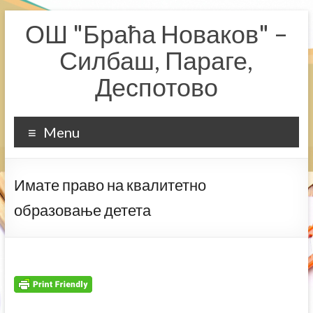
Skip
ОШ "Браћа Новаков" –
to
content
Силбаш, Параге,
Деспотово
Menu
Имате право на квалитетно
образовање детета