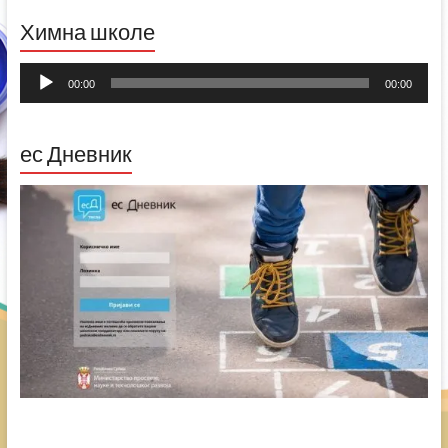
Химна школе
Прегледач
00:00
00:00
звучних
записа
ес Дневник