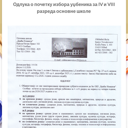
Одлука о почетку избора уџбеника за IV и VIII
разреда основне школе