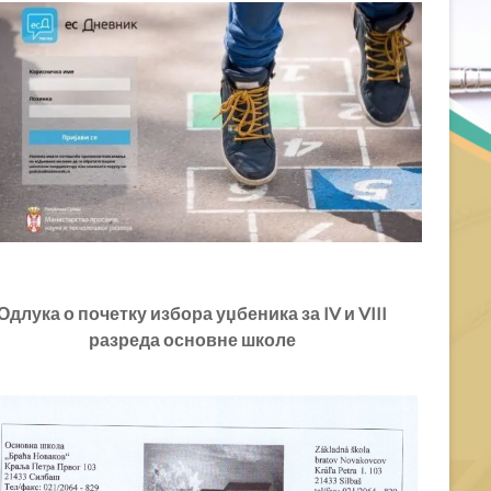
или
смањивање
гласности.
Одлука о почетку избора уџбеника за IV и VIII
разреда основне школе