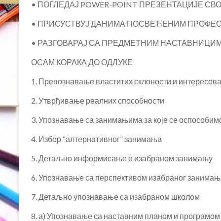
• ПОГЛЕДАЈ POWER-POINT ПРЕЗЕНТАЦИЈЕ СВО
• ПРИСУСТВУЈ ДАНИМА ПОСВЕЋЕНИМ ПРОФЕ
• РАЗГОВАРАЈ СА ПРЕДМЕТНИМ НАСТАВНИЦИМ
ОСАМ КОРАКА ДО ОДЛУКЕ
1. Препознавање властитих
склоности и интересов
2. Утврђивање
реалних способности
3.
Упознавање са занимањима
за које се оспособи
4. Избор
“алтернативног”
занимања
5. Детаљно
информисање
о изабраном занимању
6. Упознавање са
перспективом
изабраног занимањ
7. Детаљно
упознавање са изабраном школом
8. а) Упознавање са наставним
планом и програмом