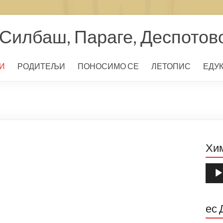
Силбаш, Параге, Деспотов
И
РОДИТЕЉИ
ПОНОСИМО СЕ
ЛЕТОПИС
ЕДУ
Хи
Прег
звуч
запи
ес 