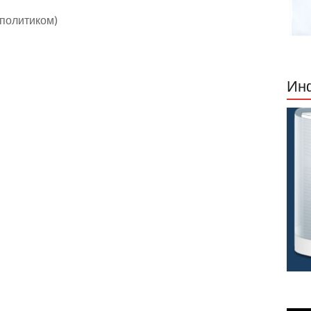
 политиком)
Инф