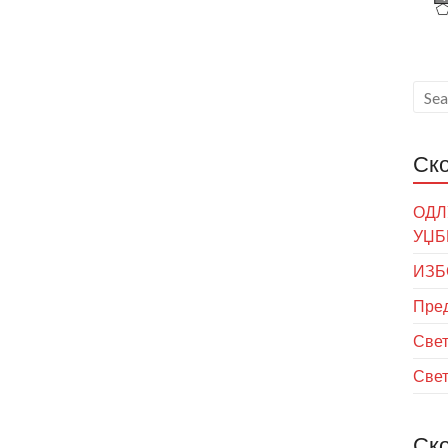
Ск
ОДЛ
УЏБ
ИЗБ
Пред
Свет
Свет
Ск