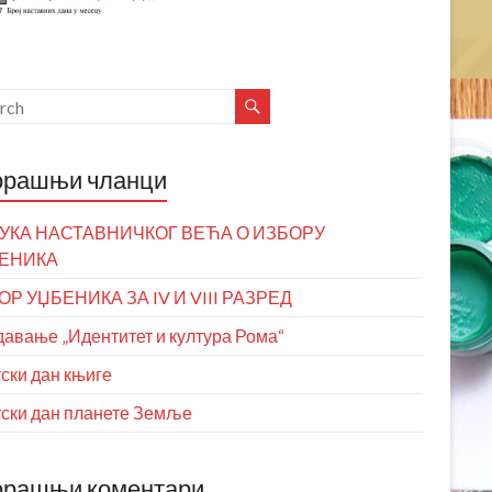
орашњи чланци
УКА НАСТАВНИЧКОГ ВЕЋА О ИЗБОРУ
ЕНИКА
ОР УЏБЕНИКА ЗА IV И VIII РАЗРЕД
авање „Идентитет и култура Рома“
ски дан књиге
ски дан планете Земље
орашњи коментари