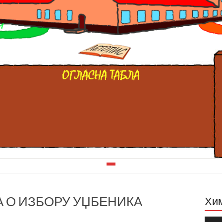
 О ИЗБОРУ УЏБЕНИКА
Хи
Прег