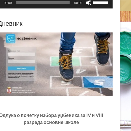
00:00
00:00
них
стрелице
са
горе/
доле
Дневник
за
повећавање
или
смањивање
гласности.
Одлука о почетку избора уџбеника за IV и VIII
разреда основне школе