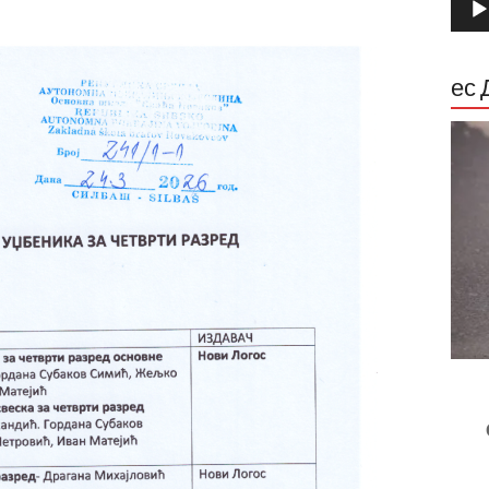
звуч
запи
ес 