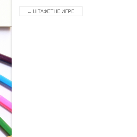
)
w
)
←
ШТАФЕТНЕ ИГРЕ