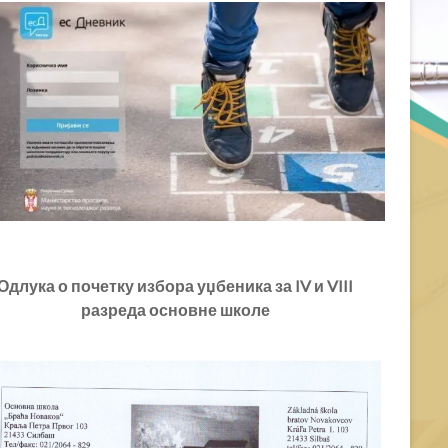
или
смањивање
гласности.
Одлука о почетку избора уџбеника за IV и VIII
разреда основне школе