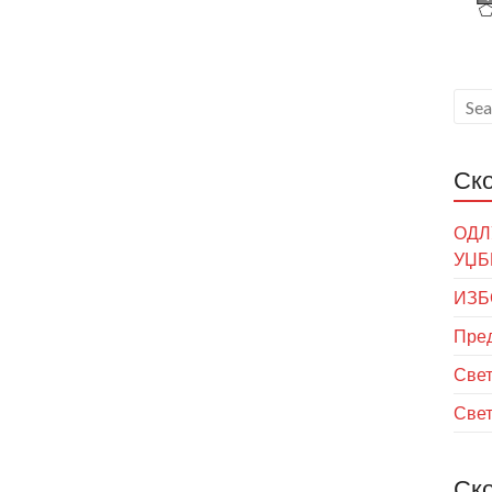
Ск
ОДЛ
УЏБ
ИЗБ
Пред
Свет
Свет
Ск