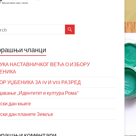
орашњи чланци
УКА НАСТАВНИЧКОГ ВЕЋА О ИЗБОРУ
ЕНИКА
ОР УЏБЕНИКА ЗА IV И VIII РАЗРЕД
авање „Идентитет и култура Рома“
ски дан књиге
ски дан планете Земље
орашњи коментари