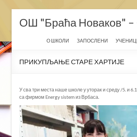
Skip
to
ОШ "Браћа Новаков" – 
content
О ШКОЛИ
ЗАПОСЛЕНИ
УЧЕНИЦ
ПРИКУПЉАЊЕ СТАРЕ ХАРТИЈЕ
У сва три места наше школе у уторак и среду /5. и 6
са фирмом Energy sistem из Врбаса.