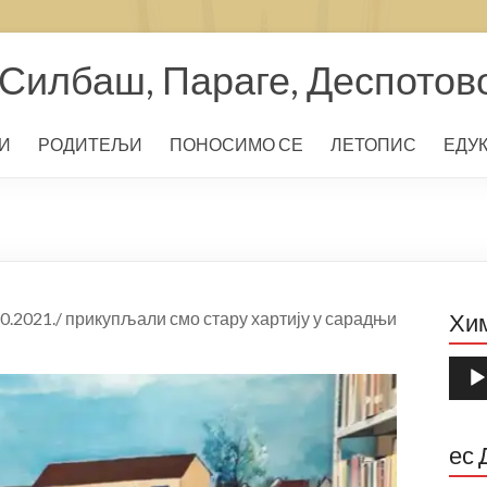
Силбаш, Параге, Деспотов
И
РОДИТЕЉИ
ПОНОСИМО СЕ
ЛЕТОПИС
ЕДУ
.10.2021./ прикупљали смо стару хартију у сарадњи
Хи
Прег
звуч
запи
ес 