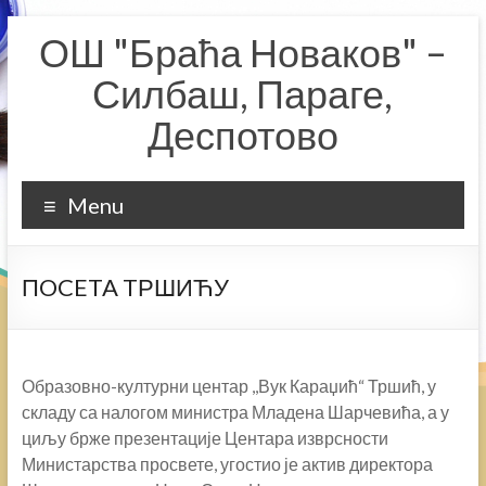
Skip
ОШ "Браћа Новаков" –
to
content
Силбаш, Параге,
Деспотово
Menu
ПOCETA TРШИЋУ
Образовно-културни центар ,,Вук Караџић“ Тршић, у
складу са налогом министра Младена Шарчевића, а у
циљу брже презентације Центара изврсности
Министарства просвете, угостио је актив директора