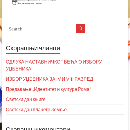
Скорашњи чланци
ОДЛУКА НАСТАВНИЧКОГ ВЕЋА О ИЗБОРУ
УЏБЕНИКА
ИЗБОР УЏБЕНИКА ЗА IV И VIII РАЗРЕД
Предавање „Идентитет и култура Рома“
Светски дан књиге
Светски дан планете Земље
Скорашњи коментари