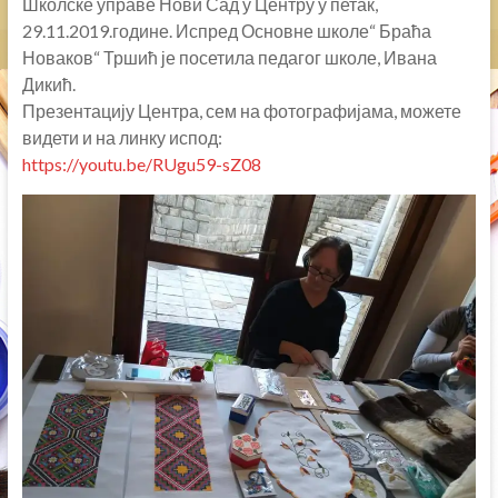
Школске управе Нови Сад у Центру у петак,
29.11.2019.године. Испред Основне школе“ Браћа
Новаков“ Тршић је посетила педагог школе, Ивана
Дикић.
Презентацију Центра, сем на фотографијама, можете
видети и на линку испод:
https://youtu.be/RUgu59-sZ08