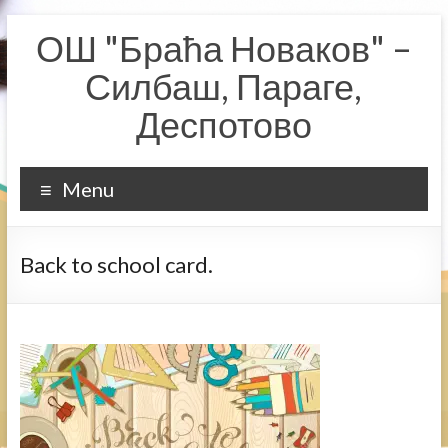
Skip
ОШ "Браћа Новаков" –
to
content
Силбаш, Параге,
Деспотово
Menu
Back to school card.