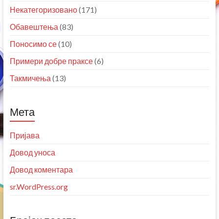
Некатегоризовано
(171)
Обавештења
(83)
Поносимо се
(10)
Примери добре праксе
(6)
Такмичења
(13)
Мета
Пријава
Довод уноса
Довод коментара
sr.WordPress.org