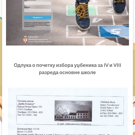
Одлука о почетку избора уџбеника за IV и VIII
разреда основне школе