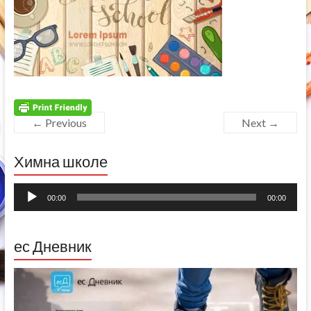
← Previous
Next →
Химна школе
Прегледач
00:00
00:00
звучних
записа
ес Дневник