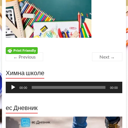
← Previous
Next →
Химна школе
Прегледач
00:00
00:00
звучних
записа
ес Дневник