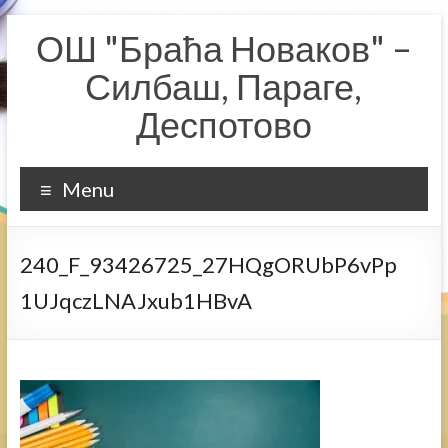
Skip
ОШ "Браћа Новаков" –
to
content
Силбаш, Параге,
Деспотово
Menu
240_F_93426725_27HQgORUbP6vPp
1UJqczLNAJxub1HBvA