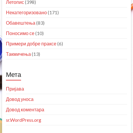
Летопис
(398)
Некатегоризовано
(171)
Обавештења
(83)
Поносимо се
(10)
Примери добре праксе
(6)
Такмичења
(13)
Мета
Пријава
Довод уноса
Довод коментара
sr.WordPress.org