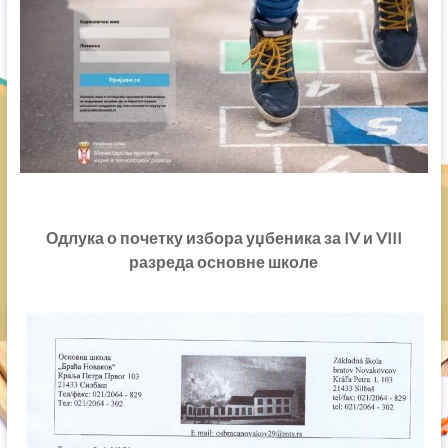
Одлука о почетку избора уџбеника за IV и VIII
разреда основне школе