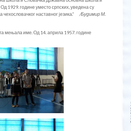
Од 1929. године уместо српских, уведена су
ња чехословачког наставног језика.“
/Будимир М.
та мењала име. Од 14. априла 1957. године