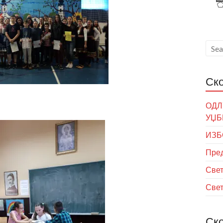
Ск
ОДЛ
УЏБ
ИЗБ
Пред
Свет
Свет
Ск