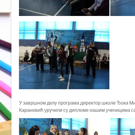
У завршном делу програма директор школе Ђока М
Карановић уручили су дипломе нашим ученицима с