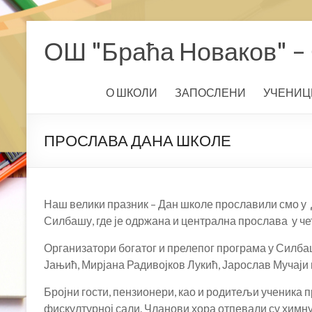
Skip
to
ОШ "Браћа Новаков" – 
content
О ШКОЛИ
ЗАПОСЛЕНИ
УЧЕНИЦ
ПРОСЛАВА ДАНА ШКОЛЕ
Наш велики празник – Дан школе прославили смо у Д
Силбашу, где је одржана и централна прослава у чет
Организатори богатог и прелепог програма у Силб
Јањић, Мирјана Радивојков Лукић, Јарослав Мучаји 
Бројни гости, пензионери, као и родитељи ученика 
фискултурној сали. Чланови хора отпевали су химн