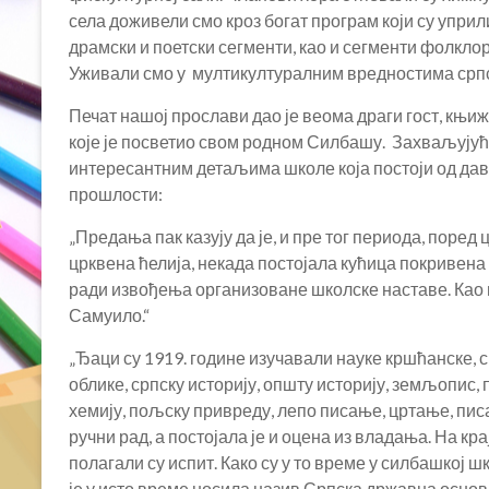
села доживели смо кроз богат програм који су уприл
драмски и поетски сегменти, као и сегменти фолкл
Уживали смо у мултикултуралним вредностима српск
Печат нашој прослави дао је веома драги гост, књи
које је посветио свом родном Силбашу. Захваљујућ
интересантним детаљима школе која постоји од давн
прошлости:
„Предања пак казују да је, и пре тог периода, поред
црквена ћелија, некада постојала кућица покривена
ради извођења организоване школске наставе. Као 
Самуило.“
„Ђаци су 1919. године изучавали науке кршћанске, ср
облике, српску историју, општу историју, земљопис,
хемију, пољску привреду, лепо писање, цртање, писа
ручни рад, а постојала је и оцена из владања. На кр
полагали су испит. Како су у то време у силбашкој 
је у исто време носила назив Српска државна осно