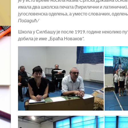
имала два школска печата (ћирилични и латинични). 
југословенска оделења, а уместо словачких, оделе
Попадић/
Школа у Силбашу је после 1919. године неколико пу
добила је име „Браћа Новаков“.