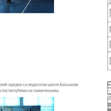
илић заједно са педагогом школе Биљаном
а постигнућима на такмичењима.