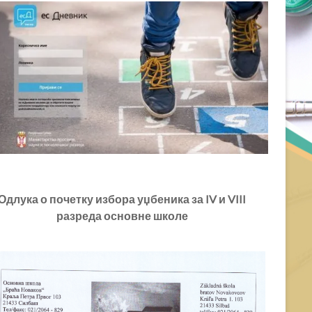
или
смањивање
гласности.
Одлука о почетку избора уџбеника за IV и VIII
разреда основне школе