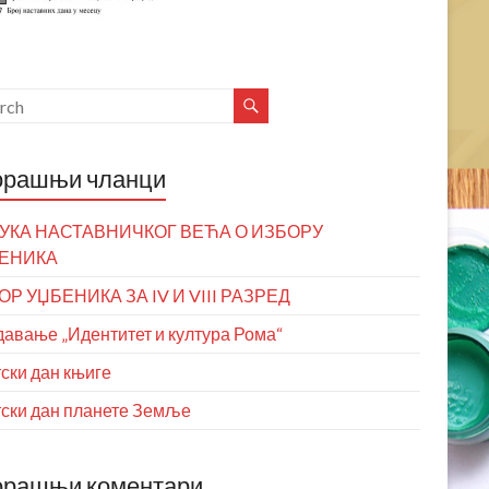
орашњи чланци
УКА НАСТАВНИЧКОГ ВЕЋА О ИЗБОРУ
ЕНИКА
ОР УЏБЕНИКА ЗА IV И VIII РАЗРЕД
авање „Идентитет и култура Рома“
ски дан књиге
ски дан планете Земље
орашњи коментари