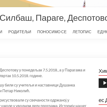
Силбаш, Параге, Деспотов
И
РОДИТЕЉИ
ПОНОСИМО СЕ
ЛЕТОПИС
ЕДУ
еспотову у понедељак 7.5.2018., а у Парагама и
Хи
вртак 10.5.2018. године.
Прег
ашу били су учитељи и наставници Душанка
звуч
запи
и Петар Николић.
ес 
присуствовали су свечаности одржаној у
у школе у уводном делу програма. Историју нашег