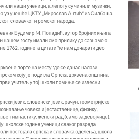
ичили наши ученици, а лепоту су чинили музички,
ора уз учешће ЦКТУ „Мирослав Антић“ из Силбаша.
ог, словачког и ромског народа.
жевник Будимир M. Попадић, аутор бројних књига
и нашем госту имали смо прилику да сазнамо о
е 1762. године, а цитати ће нам дочарати део
 црквене порте на месту где се данас налази
 трском коју је подигла Српска црквена општина
први учитељ у тој школи помиње се извесни
пски језик, словенски језик, рачун, геометријске
 познавање човека и јестаственице, физику,
ње, гимнастику, женски рад (само за девојчице),
ају школске године ученици сваког разреда
школи постојала српска и словачка оделења, школа
вна школа и Словачка државна основна школа и