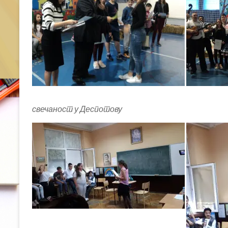
свечаност у Деспотову