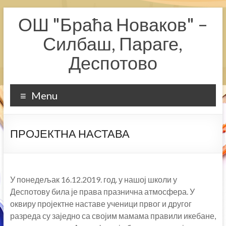
Skip
ОШ "Браћа Новаков" –
to
content
Силбаш, Параге,
Деспотово
Menu
ПРОЈЕКТНА НАСТАВА
У понедељак 16.12.2019. год. у нашој школи у
Деспотову била је права празнична атмосфера. У
оквиру пројектне наставе ученици првог и другог
разреда су заједно са својим мамама правили икебане,