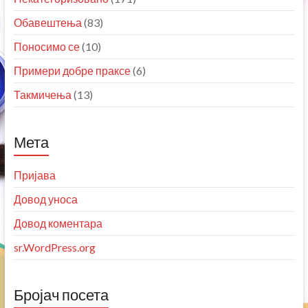
Обавештења
(83)
Поносимо се
(10)
Примери добре праксе
(6)
Такмичења
(13)
Мета
Пријава
Довод уноса
Довод коментара
sr.WordPress.org
Бројач посета