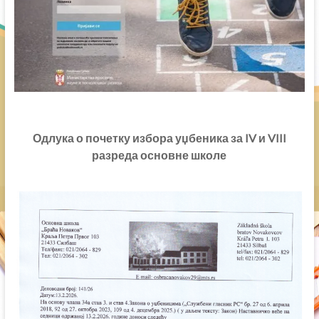
Одлука о почетку избора уџбеника за IV и VIII
разреда основне школе