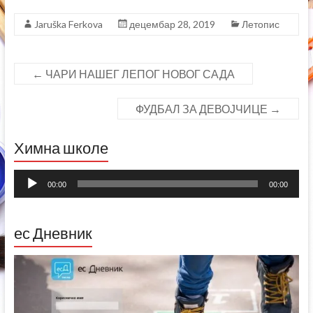
d
n
o
d
Jaruška Ferkova
децембар 28, 2019
Летопис
w
o
)
w
)
←
ЧАРИ НАШЕГ ЛЕПОГ НОВОГ САДА
ФУДБАЛ ЗА ДЕВОЈЧИЦЕ
→
Химна школе
Прегледач
00:00
00:00
звучних
записа
ес Дневник