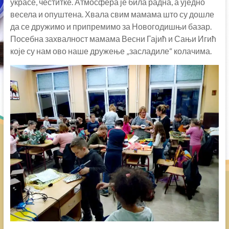
украсе, честитке. Атмосфера је била радна, а уједно
весела и опуштена. Хвала свим мамама што су дошле
да се дружимо и припремимо за Новогодишњи базар.
Посебна захвалност мамама Весни Гајић и Сањи Игић
које су нам ово наше дружење „засладиле“ колачима.