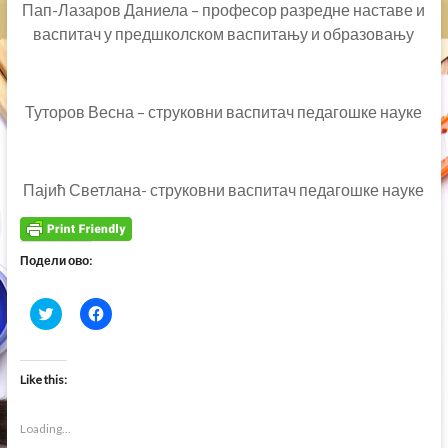
Пап-Лазаров Даниела – професор разредне наставе и
васпитач у предшколском васпитању и образовању
Туторов Весна – струковни васпитач педагошке науке
Пајић Светлана- струковни васпитач педагошке науке
Подели ово:
C
C
l
l
i
i
c
c
k
k
t
t
Like this:
o
o
s
s
h
h
a
a
Loading...
r
r