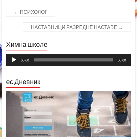
←
ПСИХОЛОГ
НАСТАВНИЦИ РАЗРЕДНЕ НАСТАВЕ
→
Химна школе
Прегледач
00:00
00:00
звучних
записа
ес Дневник