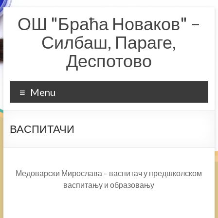
Skip
ОШ "Браћа Новаков" –
to
content
Силбаш, Параге,
Деспотово
Menu
ВАСПИТАЧИ
Медоварски Мирослава – васпитач у предшколском
васпитању и образовању