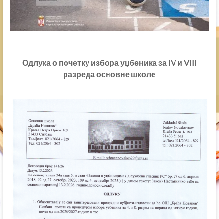
Одлука о почетку избора уџбеника за IV и VIII
разреда основне школе