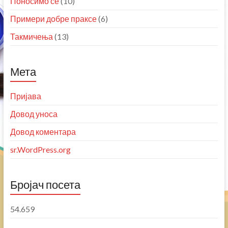
Поносимо се
(10)
Примери добре праксе
(6)
Такмичења
(13)
Мета
Пријава
Довод уноса
Довод коментара
sr.WordPress.org
Бројач посета
54.659