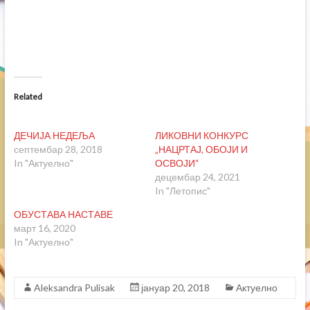
e
e
o
o
n
n
T
F
w
a
i
c
t
e
t
b
e
o
r
o
(
k
Related
O
(
p
O
e
p
n
e
ДЕЧИЈА НЕДЕЉА
ЛИКОВНИ КОНКУРС
s
n
i
s
септембар 28, 2018
„НАЦРТАЈ, ОБОЈИ И
n
i
In "Актуелно"
ОСВОЈИ“
n
n
e
n
децембар 24, 2021
w
e
In "Летопис"
w
w
i
w
n
i
ОБУСТАВА НАСТАВЕ
d
n
март 16, 2020
o
d
w
o
In "Актуелно"
)
w
)
Aleksandra Pulisak
јануар 20, 2018
Актуелно